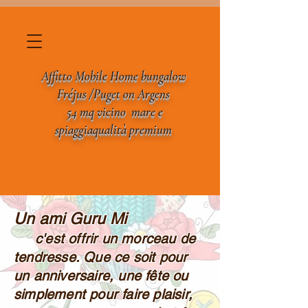
Affitto Mobile Home bungalow
Fréjus
/
Puget
on
Argens
54 mq
vicino mare e
spiaggia
qualità
premium
Un ami Guru Mi
c'est offrir un morceau de
tendresse. Que ce soit pour
un anniversaire, une fête ou
simplement pour faire plaisir,