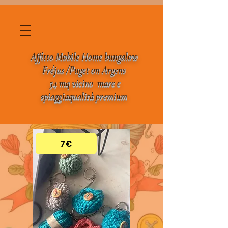
Affitto Mobile Home bungalow
Fréjus
/
Puget
on
Argens
54 mq
vicino mare e
spiaggia
qualità
premium
7€