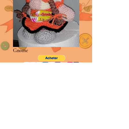
Gnome
45€