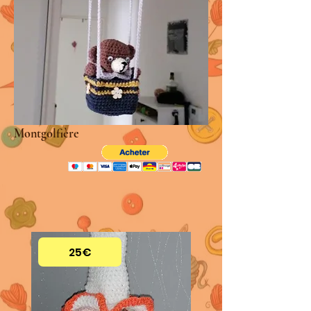
Montgolfière
25€