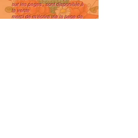
sur les pages , sont disponible à
la vente
merci de m'écrire via la page de
contact et par retour je vous
donne son prix
Amicalement , Laurence