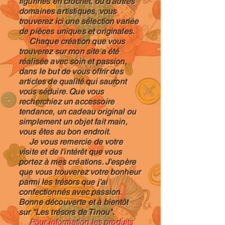
figurines en crochet, ou d'autres
domaines artistiques, vous
trouverez ici une sélection variée
de pièces uniques et originales.
Chaque création que vous
trouverez sur mon site a été
réalisée avec soin et passion,
dans le but de vous offrir des
articles de qualité qui sauront
vous séduire. Que vous
recherchiez un accessoire
tendance, un cadeau original ou
simplement un objet fait main,
vous êtes au bon endroit.
Je vous remercie de votre
visite et de l'intérêt que vous
portez à mes créations. J'espère
que vous trouverez votre bonheur
parmi les trésors que j'ai
confectionnés avec passion.
Bonne découverte et à bientôt
sur "Les trésors de Tinou".
Pour information les produits