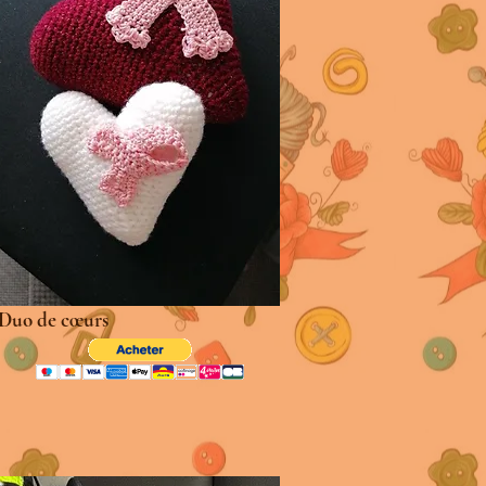
Duo de cœurs