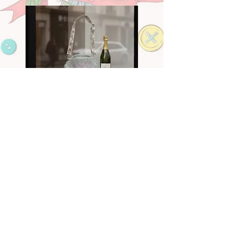
25€
Sac champagne
70€