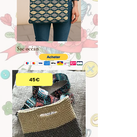
Sac océan
45€