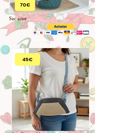
70€
Sac azur
45€