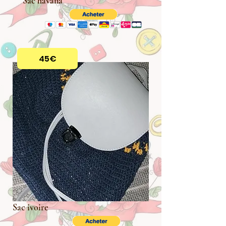
Sac havana
45€
Sac ivoire