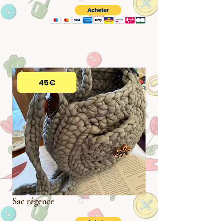
45€
Sac régence